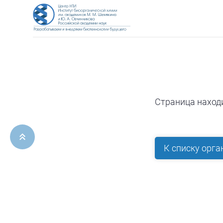
Страница наход
ерх
К списку орга