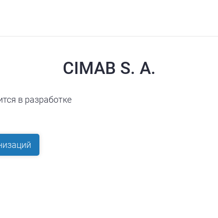
CIMAB S. A.
ится в разработке
низаций