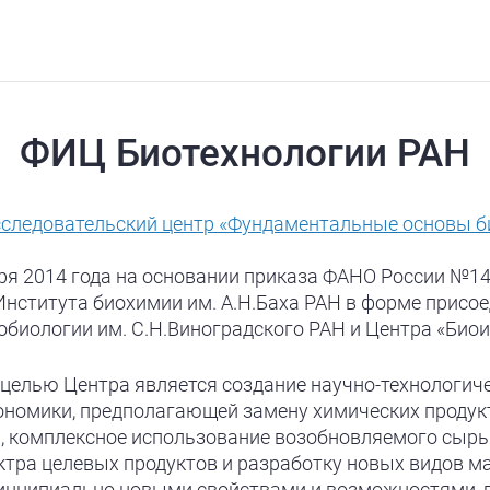
ФИЦ Биотехнологии РАН
следовательский центр «Фундаментальные основы б
ря 2014 года на основании приказа ФАНО России №14
нститута биохимии им. А.Н.Баха РАН в форме присое
обиологии им. С.Н.Виноградского РАН и Центра «Био
 целью Центра является создание научно-технологич
ономики, предполагающей замену химических продук
, комплексное использование возобновляемого сырья
ктра целевых продуктов и разработку новых видов м
нципиально новыми свойствами и возможностями, 