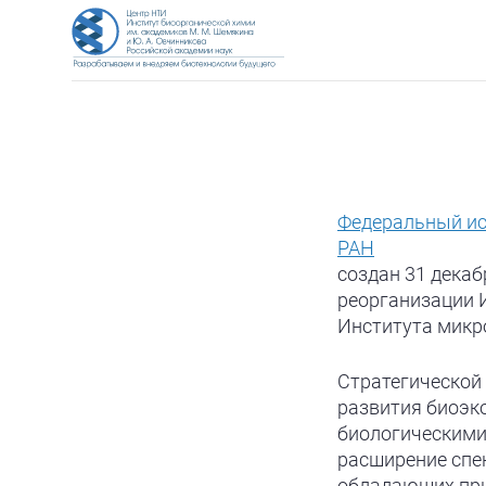
Федеральный ис
РАН
создан 31 декаб
реорганизации И
Института микр
Стратегической
развития биоэк
биологическими
расширение спе
обладающих при