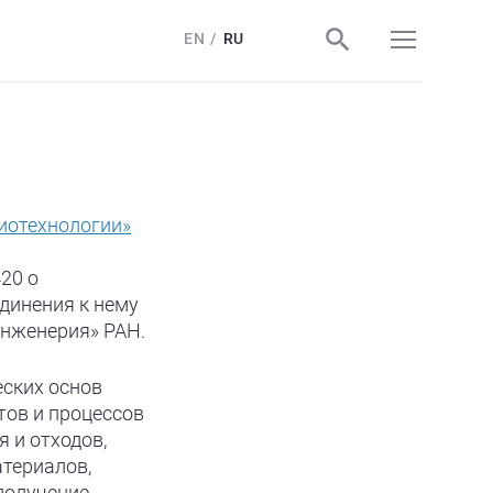
EN
RU
иотехнологии»
20 о
динения к нему
инженерия» РАН.
еских основ
тов и процессов
 и отходов,
атериалов,
получение