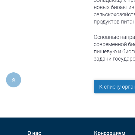
новых биоактив
сельскохозяйств
продуктов питан
Основные напра
современной би
пищевую и биог
задачи государ
ерх
К списку орга
О нас
Консорциум