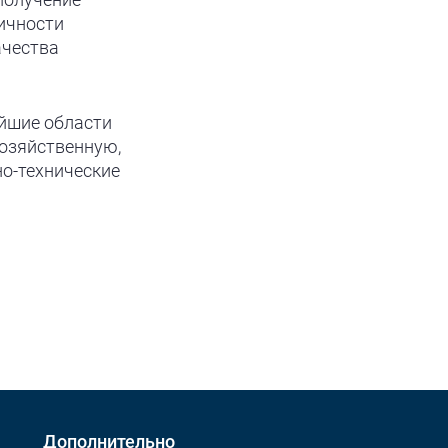
ичности
ачества
йшие области
озяйственную,
о-технические
Дополнительно