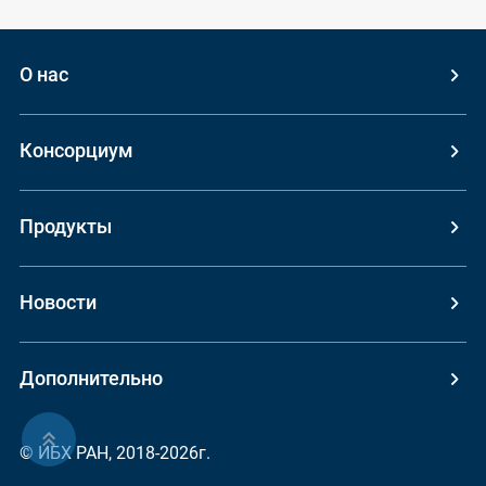
О нас
Консорциум
Продукты
Новости
Дополнительно
ерх
© ИБХ РАН, 2018-2026г.